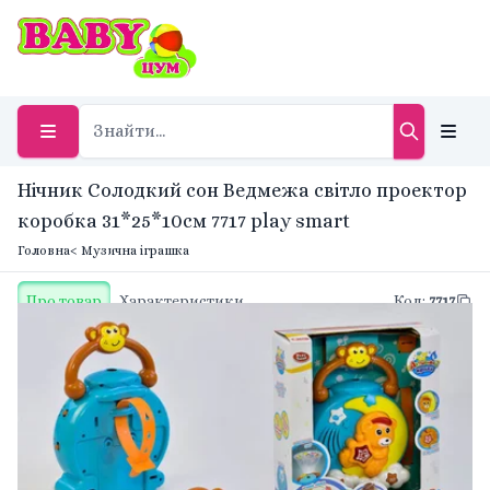
Нічник Солодкий сон Ведмежа світло проектор
коробка 31*25*10см 7717 play smart
Головна
< Музична іграшка
Про товар
Характеристики
Код
:
7717