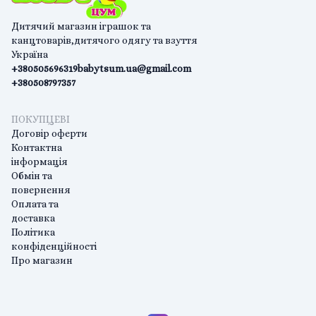
Дитячий магазин іграшок та
канцтоварів,дитячого одягу та взуття
Україна
+380505696319
babytsum.ua@gmail.com
+380508797357
ПОКУПЦЕВІ
Договір оферти
Контактна
інформація
Обмін та
повернення
Оплата та
доставка
Політика
конфіденційності
Про магазин