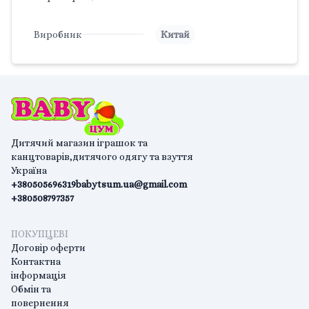
Виробник
Китай
Дитячий магазин іграшок та
канцтоварів,дитячого одягу та взуття
Україна
+380505696319
babytsum.ua@gmail.com
+380508797357
ПОКУПЦЕВІ
Договір оферти
Контактна
інформація
Обмін та
повернення