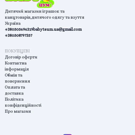
Дитячий магазин іграшок та
канцтоварів,дитячого одягу та взуття
Україна
+380505696319
babytsum.ua@gmail.com
+380508797357
ПОКУПЦЕВІ
Договір оферти
Контактна
інформація
Обмін та
повернення
Оплата та
доставка
Політика
конфіденційності
Про магазин