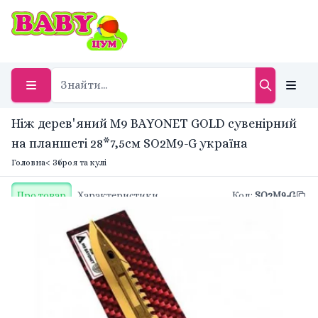
Ніж дерев'яний M9 BAYONET GOLD сувенірний
на планшеті 28*7,5см SO2M9-G україна
Головна
< Зброя та кулі
Про товар
Характеристики
Код
:
SO2M9-G