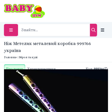
Ніж Метелик металевий коробка 999766
україна
Головна
< Зброя та кулі
Про товар
Характеристики
Код
:
999766