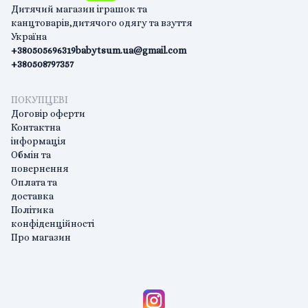
Дитячий магазин іграшок та
канцтоварів,дитячого одягу та взуття
Україна
+380505696319
babytsum.ua@gmail.com
+380508797357
ПОКУПЦЕВІ
Договір оферти
Контактна
інформація
Обмін та
повернення
Оплата та
доставка
Політика
конфіденційності
Про магазин