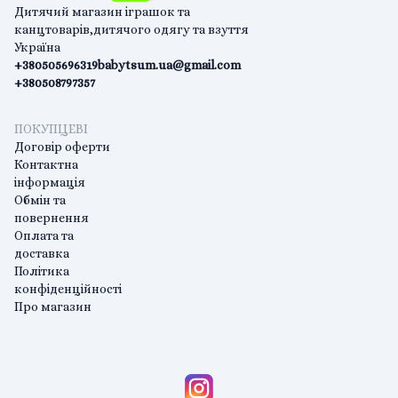
Дитячий магазин іграшок та
канцтоварів,дитячого одягу та взуття
Україна
+380505696319
babytsum.ua@gmail.com
+380508797357
ПОКУПЦЕВІ
Договір оферти
Контактна
інформація
Обмін та
повернення
Оплата та
доставка
Політика
конфіденційності
Про магазин