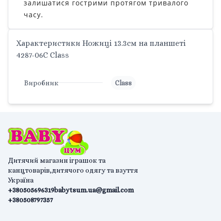
залишатися гострими протягом тривалого
часу.
Характеристики Ножиці 13.3см на планшеті
4287-06C Class
Виробник
Class
Дитячий магазин іграшок та
канцтоварів,дитячого одягу та взуття
Україна
+380505696319
babytsum.ua@gmail.com
+380508797357