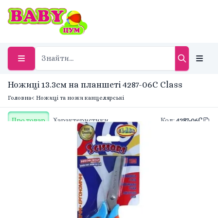
Ножиці 13.3см на планшеті 4287-06C Class
Головна
< Ножиці та ножи канцелярські
Про товар
Характеристики
Код
:
4287-06C