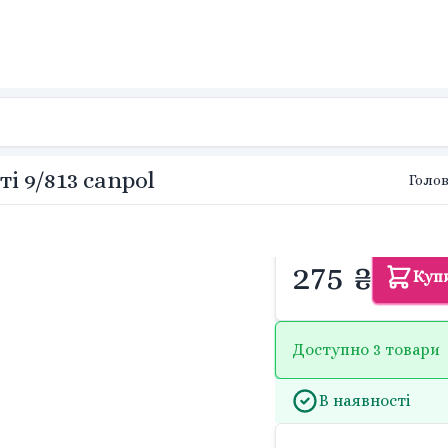
 9/813 canpol
Голо
275 ₴
Куп
Доступно 3 товари
В наявності