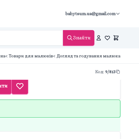
babytsum.ua@gmail.com
Знайти
вна
< Товари для малюків
< Догляд та годування малюка
Код
:
9/813
ити