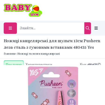
Ножиці канцелярські для шульги 13см Pusheen
леза сталь з гумовими вставками 480435 Yes
Головна
< Ножиці та ножи канцелярські
Про товар
Характеристики
Код
:
480435