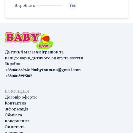
Виробник
Yes
Дитячий магазин іграшок та
канцтоварів,дитячого одягу та взуття
Україна
+380505696319
babytsum.ua@gmail.com
+380508797357
ПОКУПЦЕВІ
Договір оферти
Контактна
інформація
Обмін та
повернення
Оплата та
доставка