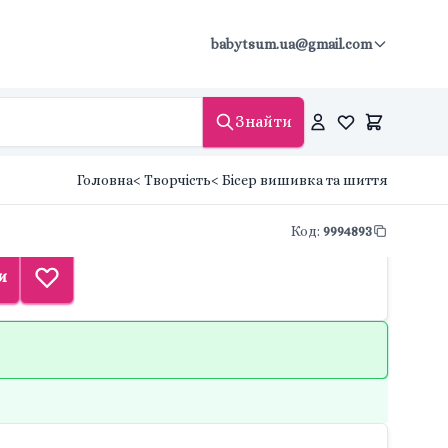
babytsum.ua@gmail.com
Знайти
Головна
< Творчість
< Бісер вишивка та шиття
Код
:
9994893
и