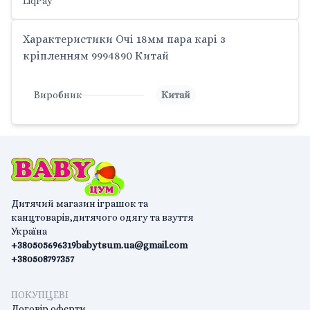
LiqPay
Характеристики Очі 18мм пара карі з
кріпленням 9994890 Китай
Виробник
Китай
Дитячий магазин іграшок та
канцтоварів,дитячого одягу та взуття
Україна
+380505696319
babytsum.ua@gmail.com
+380508797357
ПОКУПЦЕВІ
Договір оферти