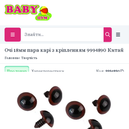
Очі 18мм пара карі з кріпленням 9994890 Китай
Головна
< Творчість
Про товар
Характеристики
Код
:
9994890