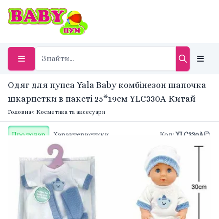
Одяг для пупса Yala Baby комбінезон шапочка
шкарпетки в пакеті 25*19см YLC330A Китай
Головна
< Косметика та аксесуари
Про товар
Характеристики
Код
:
YLC330A