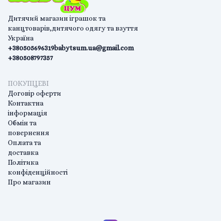
Дитячий магазин іграшок та
канцтоварів,дитячого одягу та взуття
Україна
+380505696319
babytsum.ua@gmail.com
+380508797357
ПОКУПЦЕВІ
Договір оферти
Контактна
інформація
Обмін та
повернення
Оплата та
доставка
Політика
конфіденційності
Про магазин