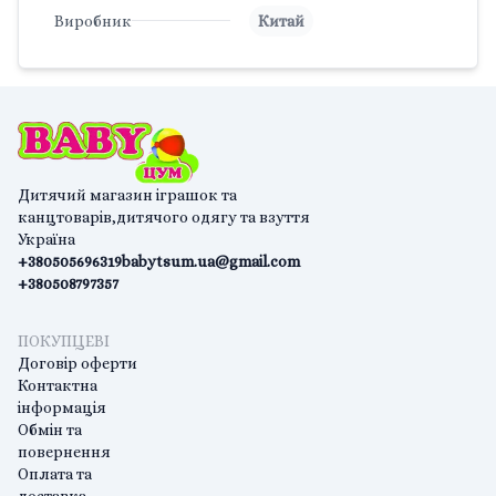
Виробник
Китай
Дитячий магазин іграшок та
канцтоварів,дитячого одягу та взуття
Україна
+380505696319
babytsum.ua@gmail.com
+380508797357
ПОКУПЦЕВІ
Договір оферти
Контактна
інформація
Обмін та
повернення
Оплата та