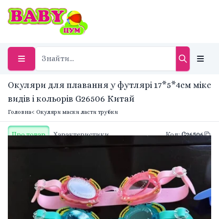
Окуляри для плавання у футлярі 17*5*4см мікс
видів і кольорів G26506 Китай
Головна
< Окуляри маски ласти трубки
Про товар
Характеристики
Код
:
G26506