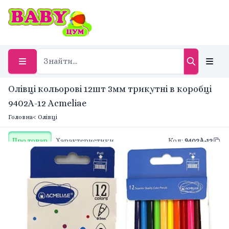
Олівці кольорові 12шт 3мм трикутні в коробці
9402A-12 Acmeliae
Головна
< Олівці
Про товар
Характеристики
Код
:
9402A-12