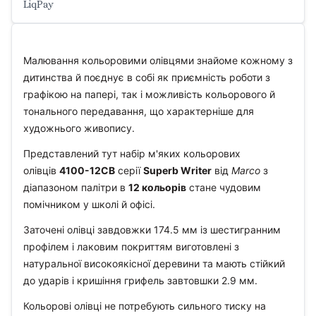
LiqPay
Малювання кольоровими олівцями знайоме кожному з
дитинства й поєднує в собі як приємність роботи з
графікою на папері, так і можливість кольорового й
тонального передавання, що характерніше для
художнього живопису.
Представлений тут набір м'яких кольорових
олівців
4100-12CB
серії
Superb Writer
від
Marco
з
діапазоном палітри в
12 кольорів
стане чудовим
помічником у школі й офісі.
Заточені олівці завдовжки 174.5 мм із шестигранним
профілем і лаковим покриттям виготовлені з
натуральної високоякісної деревини та мають стійкий
до ударів і кришіння грифель завтовшки 2.9 мм.
Кольорові олівці не потребують сильного тиску на