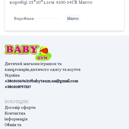
коробці 23*10*1,5см 4100-24СВ Marco
Виробник
Marco
Дитячий магазин іграшок та
канцтоварів,дитячого одягу та взуття
Україна
+380505696319
babytsum.ua@gmail.com
+380508797357
ПОКУПЦЕВІ
Договір оферти
Контактна
інформація
Обмін та