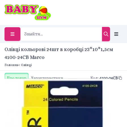
Олівці кольорові 24шт в коробці 23*10*1,5см
4100-24СВ Marco
Головна
< Олівці
Про товар
Характеристики
Код
:
4100-24СВ