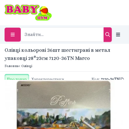
Олівці кольорові 36шт шестиграні в метал
упаковці 28*23см 7120-36TN Marco
Головна
< Олівці
Про товар
Характеристики
Код
:
7120-36TN