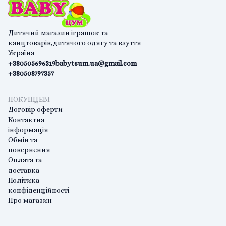
Дитячий магазин іграшок та
канцтоварів,дитячого одягу та взуття
Україна
+380505696319
babytsum.ua@gmail.com
+380508797357
ПОКУПЦЕВІ
Договір оферти
Контактна
інформація
Обмін та
повернення
Оплата та
доставка
Політика
конфіденційності
Про магазин