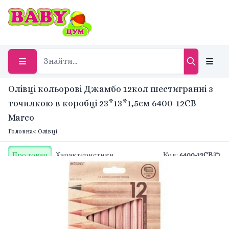
Олівці кольорові Джамбо 12кол шестигранні з
точилкою в коробці 23*13*1,5см 6400-12CB
Marco
Головна
< Олівці
Про товар
Характеристики
Код
:
6400-12CB