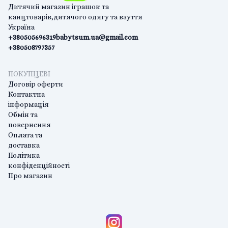
Дитячий магазин іграшок та
канцтоварів,дитячого одягу та взуття
Україна
+380505696319
babytsum.ua@gmail.com
+380508797357
ПОКУПЦЕВІ
Договір оферти
Контактна
інформація
Обмін та
повернення
Оплата та
доставка
Політика
конфіденційності
Про магазин