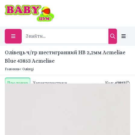
Олівець ч/гр шестигранний HB 2,2мм Acmeliae
Blue 43853 Acmeliae
Головна
< Олівці
Про товар
Характеристики
Код
:
43853