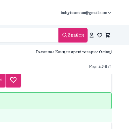
babytsum.ua@gmail.com
Знайти
Головна
< Канцелярскі товари
< Олівці
Код
:
117-B
и
в