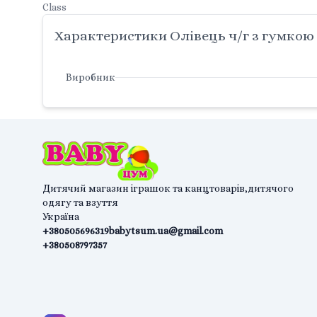
Class
Характеристики Олівець ч/г з гумкою N
Виробник
Дитячий магазин іграшок та канцтоварів,дитячого
одягу та взуття
Україна
+380505696319
babytsum.ua@gmail.com
+380508797357