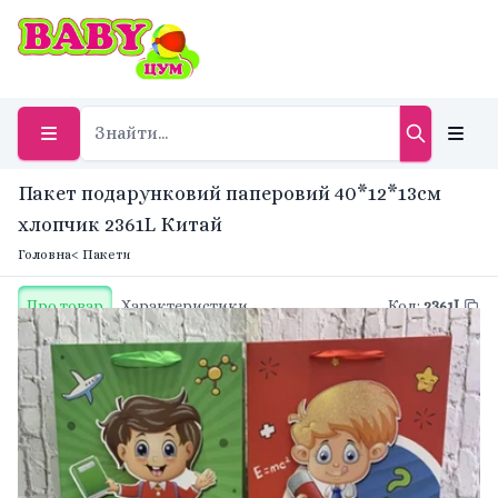
Пакет подарунковий паперовий 40*12*13см
хлопчик 2361L Китай
Головна
< Пакети
Про товар
Характеристики
Код
:
2361L