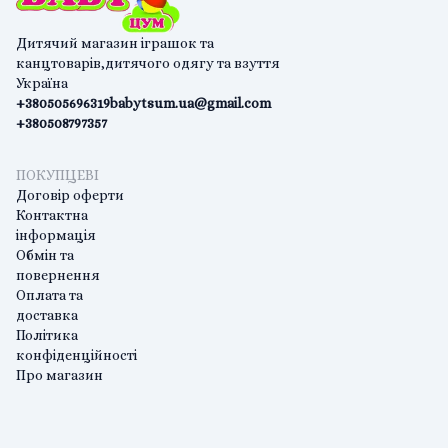
Дитячий магазин іграшок та
канцтоварів,дитячого одягу та взуття
Україна
+380505696319
babytsum.ua@gmail.com
+380508797357
ПОКУПЦЕВІ
Договір оферти
Контактна
інформація
Обмін та
повернення
Оплата та
доставка
Політика
конфіденційності
Про магазин