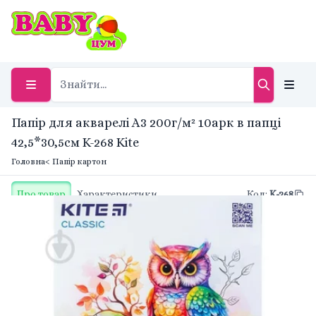
Папір для акварелі А3 200г/м² 10арк в папці
42,5*30,5см K-268 Kite
Головна
< Папір картон
Про товар
Характеристики
Код
:
K-268