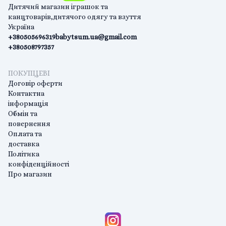
Дитячий магазин іграшок та
канцтоварів,дитячого одягу та взуття
Україна
+380505696319
babytsum.ua@gmail.com
+380508797357
ПОКУПЦЕВІ
Договір оферти
Контактна
інформація
Обмін та
повернення
Оплата та
доставка
Політика
конфіденційності
Про магазин