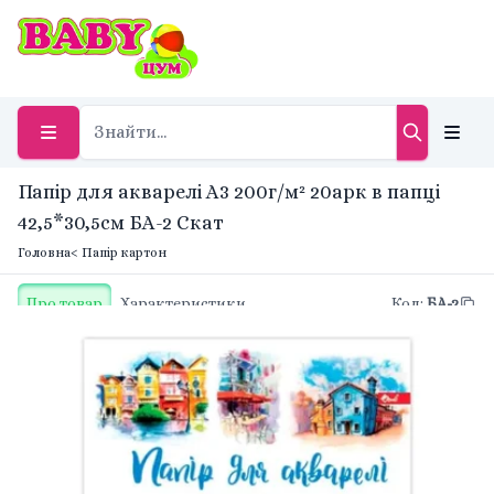
Папір для акварелі А3 200г/м² 20арк в папці
42,5*30,5см БА-2 Скат
Головна
< Папір картон
Про товар
Характеристики
Код
:
БА-2