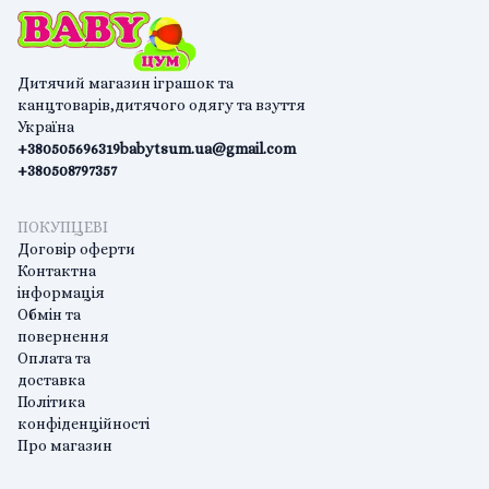
Дитячий магазин іграшок та
канцтоварів,дитячого одягу та взуття
Україна
+380505696319
babytsum.ua@gmail.com
+380508797357
ПОКУПЦЕВІ
Договір оферти
Контактна
інформація
Обмін та
повернення
Оплата та
доставка
Політика
конфіденційності
Про магазин