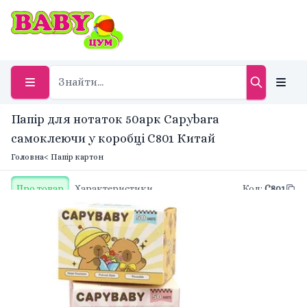
Папір для нотаток 50арк Capybara
самоклеючи у коробці C801 Китай
Головна
< Папір картон
Про товар
Характеристики
Код
:
C801