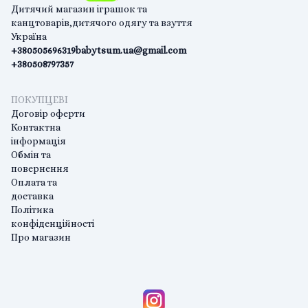
Дитячий магазин іграшок та
канцтоварів,дитячого одягу та взуття
Україна
+380505696319
babytsum.ua@gmail.com
+380508797357
ПОКУПЦЕВІ
Договір оферти
Контактна
інформація
Обмін та
повернення
Оплата та
доставка
Політика
конфіденційності
Про магазин