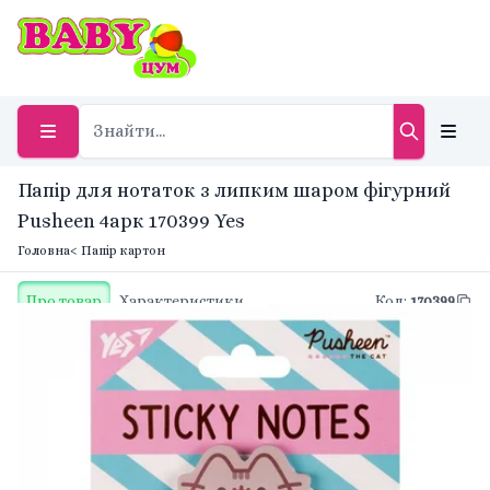
Папір для нотаток з липким шаром фігурний
Pusheen 4арк 170399 Yes
Головна
< Папір картон
Про товар
Характеристики
Код
:
170399