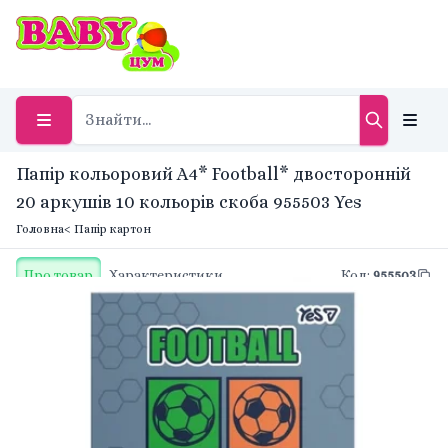
Папір кольоровий А4* Football* двосторонній
20 аркушів 10 кольорів скоба 955503 Yes
Головна
< Папір картон
Про товар
Характеристики
Код
:
955503