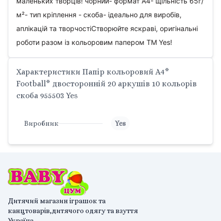
маленьких творців! чорний- формат А4- щільність 65г/
м²- тип кріплення - скоба- ідеально для виробів,
аплікацій та творчостіСтворюйте яскраві, оригінальні
роботи разом із кольоровим папером ТМ Yes!
Характеристики Папір кольоровий А4*
Football* двосторонній 20 аркушів 10 кольорів
скоба 955503 Yes
Виробник
Yes
Дитячий магазин іграшок та
канцтоварів,дитячого одягу та взуття
Україна