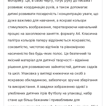
моторику. Це, в свою чергу, готує руку до письма і
розвиває координацію рухів, а також допомагає
дитині розвивати посидючість і концентрацію уваги, що
дуже важливо для навчання, а яскраві кольори
стимулюють воображення, перетворюючи навчальний
процес на захоплююче заняття. формату А4. Класична
палітра кольорів паперу відрізняється яскравістю,
соковитістю, чистотою відтінків та рівномірною
насиченістю без будь-яких полос. Це безпечний та
якісний матеріал для дитячої творчості – відмінне
рішення для розвиваючих зайнятостей, дитячих садків
та шкіл. Упаковка у вигляді книжечки на скобі з
яскравою обкладинкою, забезпечує зручне зберігання
та використання. А завдяки зображенню однієї з
улюблених дитячих ігрів Футболу на упаковці, набір
стане ще більш бажаним і привабливим для