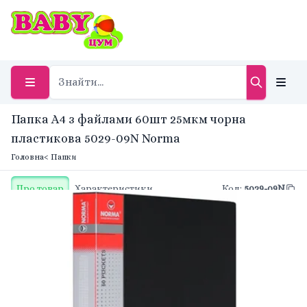
Папка А4 з файлами 60шт 25мкм чорна
пластикова 5029-09N Norma
Головна
< Папки
Про товар
Характеристики
Код
:
5029-09N