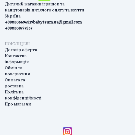
Дитячий магазин іграшок та
канцтоварів,дитячого одягу та взуття
Україна
+380505696319
babytsum.ua@gmail.com
+380508797357
ПОКУПЦЕВІ
Договір оферти
Контактна
інформація
Обмін та
повернення
Оплата та
доставка
Політика
конфіденційності
Про магазин