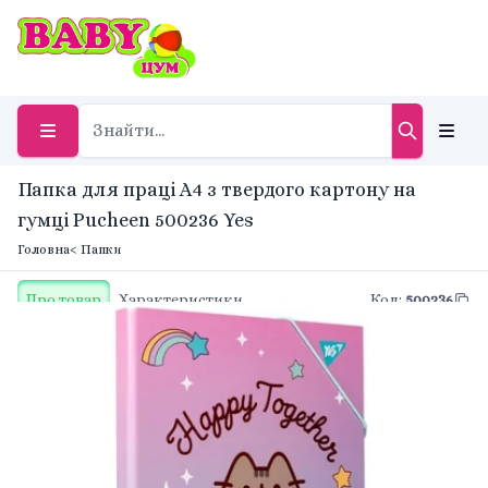
Папка для праці A4 з твердого картону на
гумці Pucheen 500236 Yes
Головна
< Папки
Про товар
Характеристики
Код
:
500236