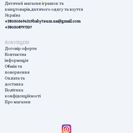
Дитячий магазин іграшок та
канцтоварів,дитячого одягу та взуття
Україна
+380505696319
babytsum.ua@gmail.com
+380508797357
ПОКУПЦЕВІ
Договір оферти
Контактна
інформація
Обмін та
повернення
Оплата та
доставка
Політика
конфіденційності
Про магазин