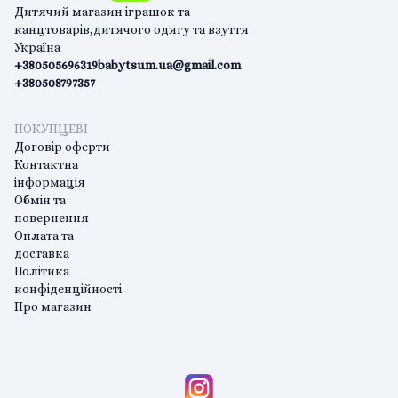
Дитячий магазин іграшок та
канцтоварів,дитячого одягу та взуття
Україна
+380505696319
babytsum.ua@gmail.com
+380508797357
ПОКУПЦЕВІ
Договір оферти
Контактна
інформація
Обмін та
повернення
Оплата та
доставка
Політика
конфіденційності
Про магазин