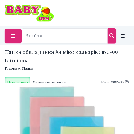
Папка обкладинка А4 мікс кольорів 3870-99
Buromax
Головна
< Папки
Про товар
Характеристики
Код
:
3870-99