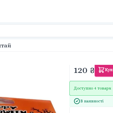
итай
120 ₴
Куп
Доступно 4 товари
В наявності