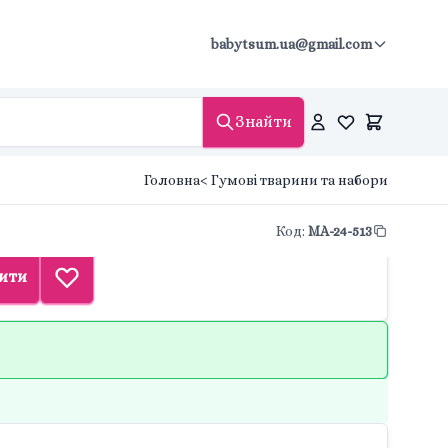
babytsum.ua@gmail.com
Знайти
Головна
< Гумові тварини та набори
Код
:
MA-24-513
ити