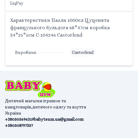
LiqPay
Характеристики Пазли 1000ел Цуценята
французького бульдога 68*47см коробка
34*25*5см C-104246 Castorlend
Виробник
Castorlend
Дитячий магазин іграшок та
канцтоварів,дитячого одягу та взуття
Україна
+380505696319
babytsum.ua@gmail.com
+380508797357