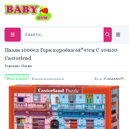
Пазли 1000ел Гори коробка 68*47см С-104550
Castorlend
Головна
< Пазли
Про товар
Характеристики
Код
:
С-104550