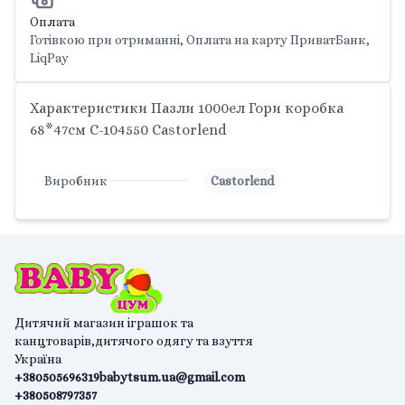
Оплата
Готівкою при отриманні, Оплата на карту ПриватБанк,
LiqPay
Характеристики Пазли 1000ел Гори коробка
68*47см С-104550 Castorlend
Виробник
Castorlend
Дитячий магазин іграшок та
канцтоварів,дитячого одягу та взуття
Україна
+380505696319
babytsum.ua@gmail.com
+380508797357