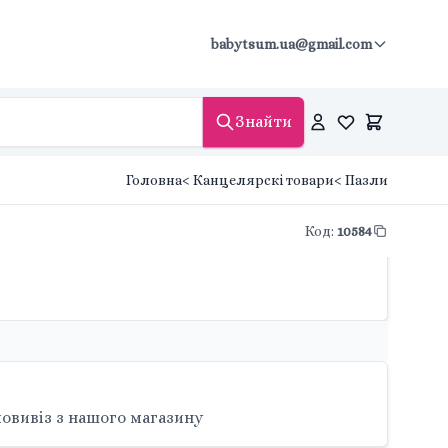
babytsum.ua@gmail.com
Знайти
Головна
< Канцелярскі товари
< Пазли
Код
:
10584
овивіз з нашого магазину