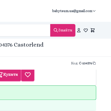
babytsum.ua@gmail.com
Знайти
4376 Castorlend
Код
:
С-104376
Купити