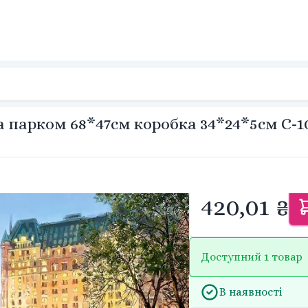
парком 68*47см коробка 34*24*5см С-10
420,01 ₴
Доступний 1 товар
В наявності