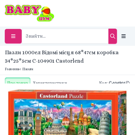
Пазли 1000ел Відомі місця 68*47см коробка
34*25*5см C-104901 Castorlend
Головна
< Пазли
Про товар
Характеристики
Код
:
C-104901