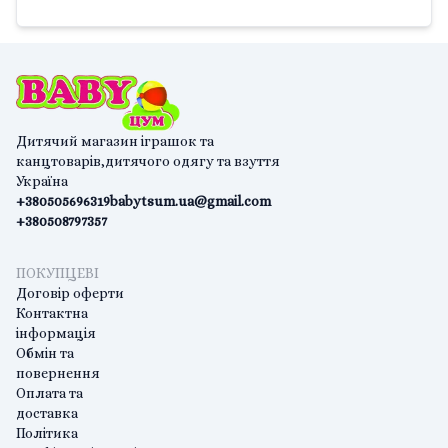
Дитячий магазин іграшок та
канцтоварів,дитячого одягу та взуття
Україна
+380505696319
babytsum.ua@gmail.com
+380508797357
ПОКУПЦЕВІ
Договір оферти
Контактна
інформація
Обмін та
повернення
Оплата та
доставка
Політика