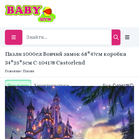
Пазли 1000ел Вовчий замок 68*47см коробка
34*25*5см C-104178 Castorlend
Головна
< Пазли
Про товар
Характеристики
Код
:
C-104178