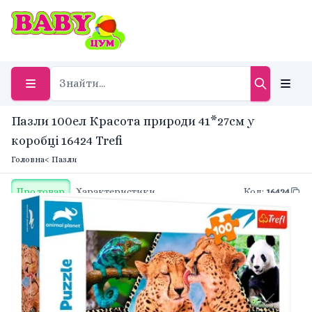
Пазли 100ел Красота природи 41*27см у
коробці 16424 Trefi
Головна
< Пазли
Про товар
Характеристики
Код
:
16424