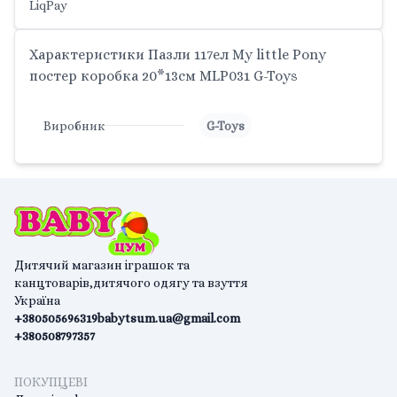
LiqPay
Характеристики Пазли 117ел My little Pony
постер коробка 20*13см MLP031 G-Toys
Виробник
G-Toys
Дитячий магазин іграшок та
канцтоварів,дитячого одягу та взуття
Україна
+380505696319
babytsum.ua@gmail.com
+380508797357
ПОКУПЦЕВІ