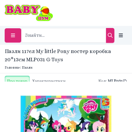
Пазли 117ел My little Pony постер коробка
20*13см MLP031 G-Toys
Головна
< Пазли
Про товар
Характеристики
Код
:
MLP031