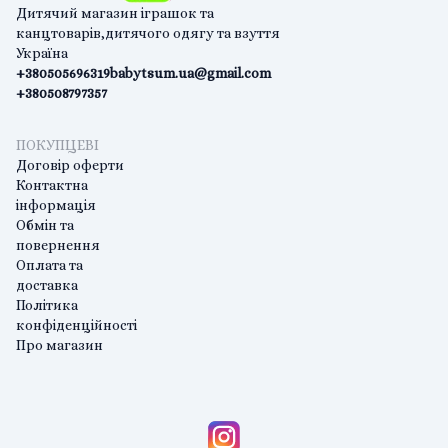
Дитячий магазин іграшок та
канцтоварів,дитячого одягу та взуття
Україна
+380505696319
babytsum.ua@gmail.com
+380508797357
ПОКУПЦЕВІ
Договір оферти
Контактна
інформація
Обмін та
повернення
Оплата та
доставка
Політика
конфіденційності
Про магазин