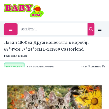
Пазли 1500ел Друзі кошенята в коробці
68*47см 37*24*5см B-151899 Castorlend
Головна
< Пазли
Про товар
Характеристики
Код
:
B-151899