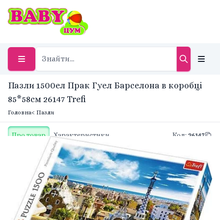
Пазли 1500ел Прак Гуел Барселона в коробці
85*58см 26147 Trefi
Головна
< Пазли
Про товар
Характеристики
Код
:
26147