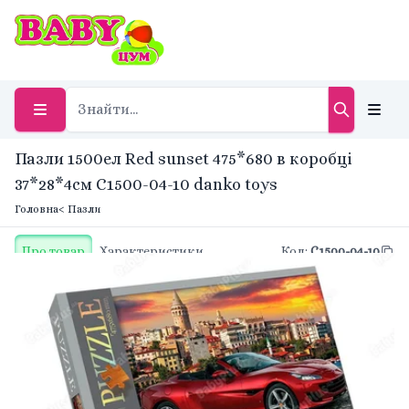
Пазли 1500ел Red sunset 475*680 в коробці
37*28*4см C1500-04-10 danko toys
Головна
< Пазли
Про товар
Характеристики
Код
:
C1500-04-10