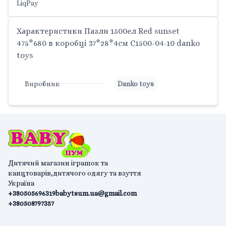
LiqPay
Характеристики Пазли 1500ел Red sunset
475*680 в коробці 37*28*4см C1500-04-10 danko
toys
Виробник
Danko toys
Дитячий магазин іграшок та
канцтоварів,дитячого одягу та взуття
Україна
+380505696319
babytsum.ua@gmail.com
+380508797357