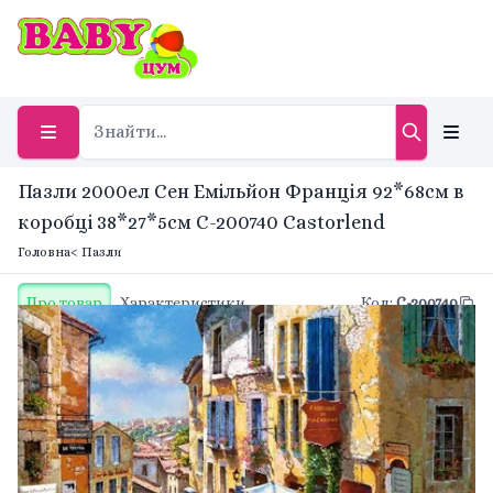
Пазли 2000ел Сен Емільйон Франція 92*68см в
коробці 38*27*5см C-200740 Castorlend
Головна
< Пазли
Про товар
Характеристики
Код
:
C-200740