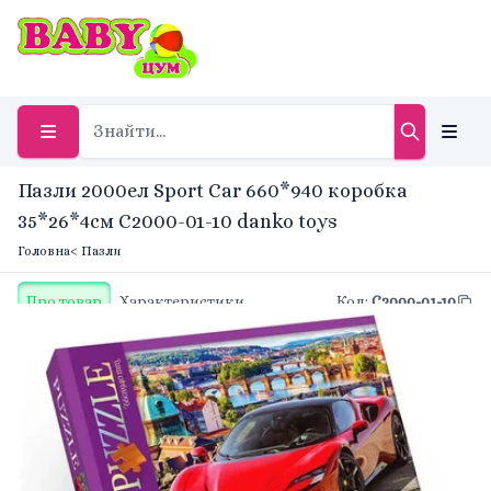
Пазли 2000ел Sport Car 660*940 коробка
35*26*4см C2000-01-10 danko toys
Головна
< Пазли
Про товар
Характеристики
Код
:
C2000-01-10