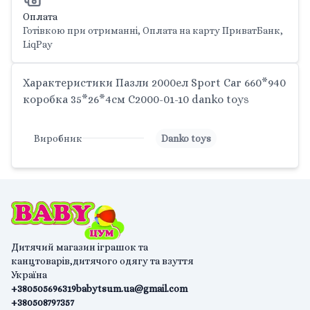
Оплата
Готівкою при отриманні, Оплата на карту ПриватБанк,
LiqPay
Характеристики Пазли 2000ел Sport Car 660*940
коробка 35*26*4см C2000-01-10 danko toys
Виробник
Danko toys
Дитячий магазин іграшок та
канцтоварів,дитячого одягу та взуття
Україна
+380505696319
babytsum.ua@gmail.com
+380508797357