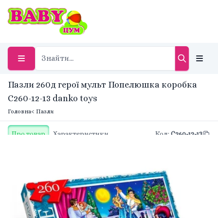
Пазли 260д герої мульт Попелюшка коробка
C260-12-13 danko toys
Головна
< Пазли
Про товар
Характеристики
Код
:
C260-12-13