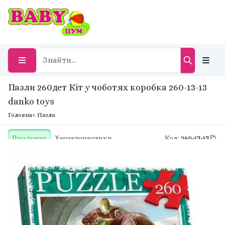
Пазли 260дет Кіт у чоботях коробка 260-13-13
danko toys
Головна
< Пазли
Про товар
Характеристики
Код
:
260-13-13