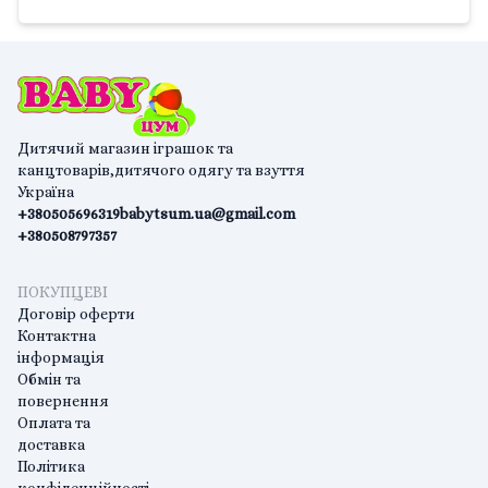
Дитячий магазин іграшок та
канцтоварів,дитячого одягу та взуття
Україна
+380505696319
babytsum.ua@gmail.com
+380508797357
ПОКУПЦЕВІ
Договір оферти
Контактна
інформація
Обмін та
повернення
Оплата та
доставка
Політика