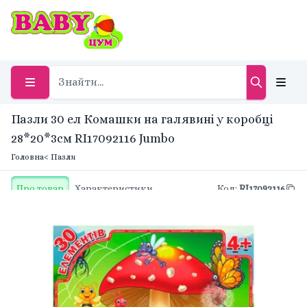
Пазли 30 ел Комашки на галявині у коробці
28*20*3см RI17092116 Jumbo
Головна
< Пазли
Про товар
Характеристики
Код
:
RI17092116