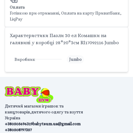
Оплата
Готівкою при отриманні, Оплата на карту ПриватБанк,
LiqPay
Характеристики Пазли 30 ел Комашки на
галявині у коробці 28*20*3см RI17092116 Jumbo
Виробник
Jumbo
Дитячий магазин іграшок та
канцтоварів,дитячого одягу та взуття
Україна
+380505696319
babytsum.ua@gmail.com
+380508797357