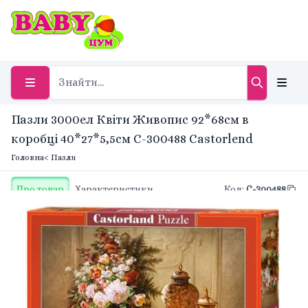
Пазли 3000ел Квіти Живопис 92*68см в
коробці 40*27*5,5см С-300488 Castorlend
Головна
< Пазли
Про товар
Характеристики
Код
:
С-300488