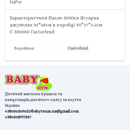
LiqPay
Характеристики Пазли 3000ел Ягуарив
джунглях 92*68см в коробці 40*27*5,5см
С-300280 Castorlend
Виробник
Castorlend
Дитячий магазин іграшок та
канцтоварів,дитячого одягу та взуття
Україна
+380505696319
babytsum.ua@gmail.com
+380508797357