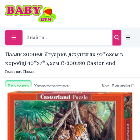
Пазли 3000ел Ягуарив джунглях 92*68см в
коробці 40*27*5,5см С-300280 Castorlend
Головна
< Пазли
Про товар
Характеристики
Код
:
С-300280