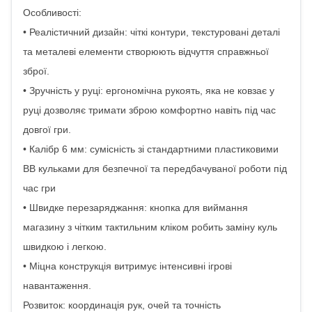
Особливості:
• Реалістичний дизайн: чіткі контури, текстуровані деталі
та металеві елементи створюють відчуття справжньої
зброї.
• Зручність у руці: ергономічна рукоять, яка не ковзає у
руці дозволяє тримати зброю комфортно навіть під час
довгої гри.
• Калібр 6 мм: сумісність зі стандартними пластиковими
BB кульками для безпечної та передбачуваної роботи під
час гри
• Швидке перезаряджання: кнопка для виймання
магазину з чітким тактильним кліком робить заміну куль
швидкою і легкою.
• Міцна конструкція витримує інтенсивні ігрові
навантаження.
Розвиток: координація рук, очей та точність