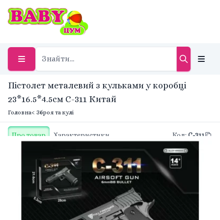
Пістолет металевий з кульками у коробці
23*16.5*4.5см C-311 Китай
Головна
< Зброя та кулі
Про товар
Характеристики
Код
:
C-311