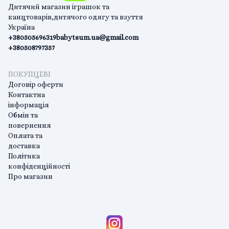
Дитячий магазин іграшок та
канцтоварів,дитячого одягу та взуття
Україна
+380505696319
babytsum.ua@gmail.com
+380508797357
ПОКУПЦЕВІ
Договір оферти
Контактна
інформація
Обмін та
повернення
Оплата та
доставка
Політика
конфіденційності
Про магазин