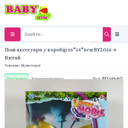
Поні аксесуари у коробці 16*14*6см BYL055-9
Китай
Головна
< Мультгерої
Про товар
Характеристики
Код
:
BYL055-9